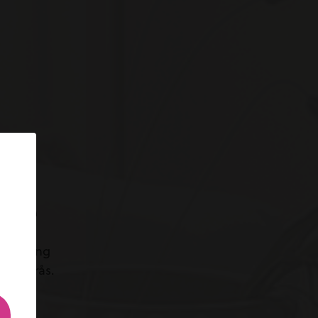
are
har lång
Västerås.