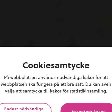
Cookiesamtycke
in oberoende
mäkl
På webbplatsen används nödvändiga kakor för att
webbplatsen ska fungera på ett bra sätt. Du kan även
 säljtankar? Välj en
oberoende mäklare
nära dig som 
välja att samtycka till kakor för statistikinsamling.
et av att förmedla bostäder i hela Heby kommun och i 
Ta första steget, boka en kostnadsfri värdering.
Endast nödvändiga
Acceptera kakor