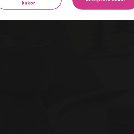
kakor
Kostnadsfri värdering