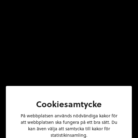
Cookiesamtycke
Din mäklare i
På webbplatsen används nödvändiga kakor för
att webbplatsen ska fungera på ett bra sätt. Du
Västmanland
kan även välja att samtycka till kakor för
statistikinsamling.