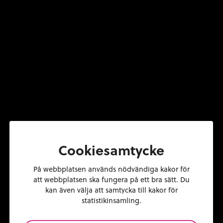
Cookiesamtycke
Hus till salu
På webbplatsen används nödvändiga kakor för
att webbplatsen ska fungera på ett bra sätt. Du
Sandviken
kan även välja att samtycka till kakor för
statistikinsamling.
Mäklarcentrum är experter på ditt närområde. Vi har t.ex.